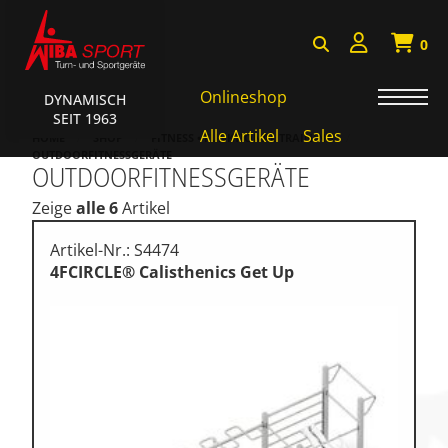
0
Onlineshop
DYNAMISCH
SEIT 1963
AKTIONEN • WIBA SPORT
Alle Artikel
Sales
HOME
SHOP
FITNESS • FUNKTIONAL TRAINING
OUTDOORFITNESSGERÄTE
OUTDOORFITNESSGERÄTE
Badminton • Faustball
Zeige
alle 6
Artikel
Basketball Systeme
Bälle • Ballzubehör
Artikel-Nr.: S4474
4FCIRCLE® Calisthenics Get Up
Cube Sports
Fitness • Funktional Training
Fussball • Handballtore
Hockey • Tchouk • Funball
Kampfsport