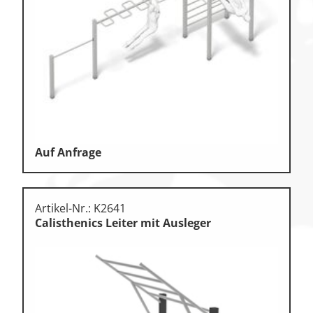
Klettern & Bouldern
Leichtathletik
Objekteinrichtungen
Spielgeräte • Psychomotorik
Technische Dokumentation
Auf Anfrage
Tennis • Tischtennis
Therapiebedarf
Artikel-Nr.: K2641
Training • Vereinsbedarf
Calisthenics Leiter mit Ausleger
Turnen • Gymnastik • Ballett
Volleyball • Beachvolleyball
Wassersport