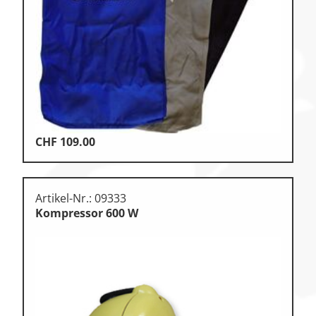
Klettern & Bouldern
Leichtathletik
Objekteinrichtungen
Spielgeräte • Psychomotorik
Technische Dokumentation
CHF
109.00
Tennis • Tischtennis
Therapiebedarf
Artikel-Nr.: 09333
Training • Vereinsbedarf
Kompressor 600 W
Turnen • Gymnastik • Ballett
Volleyball • Beachvolleyball
Wassersport