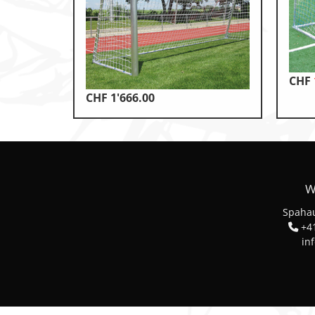
Klettern & Bouldern
Leichtathletik
Objekteinrichtungen
CHF
CHF
1'666.00
Spielgeräte • Psychomotori
Technische Dokumentatio
Tennis • Tischtennis
Therapiebedarf
W
Training • Vereinsbedarf
Spahau
+41
Turnen • Gymnastik • Ballet
in
Volleyball • Beachvolleyball
Wassersport