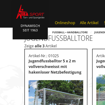
Onlineshop
Alle Artikel
DYNAMISCH
SEIT 1963
AKTIONEN • WIBA SPORT
HOME
SHOP
FUSSBALL • HANDBALLTORE
JUGEND
JUGENDFUSSBALLTORE
Badminton • Faustball
Zeige
alle 3
Artikel
Basketball Systeme
Artikel-Nr.: 01025
Artik
Bälle • Ballzubehör
Jugendfussballtor 5 x 2 m
Juge
vollverschweisst mit
voll
Cube Sports
hakenloser Netzbefestigung
Fitness • Funktional Trainin
Fussball • Handballtore
Hockey • Tchouk • Funball
Kampfsport