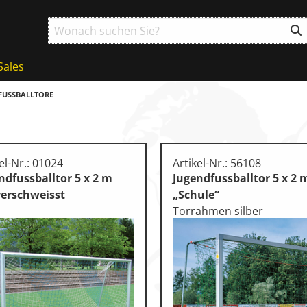
Sales
FUSSBALLTORE
el-Nr.: 01024
Artikel-Nr.: 56108
ndfussballtor 5 x 2 m
Jugendfussballtor 5 x 2 
verschweisst
„Schule“
Torrahmen silber
g