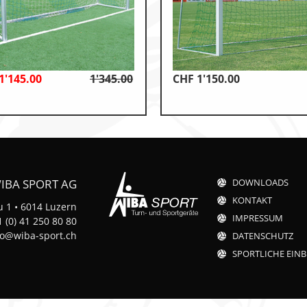
1'145.00
1'345.00
CHF
1'150.00
k
n
IBA SPORT AG
DOWNLOADS
KONTAKT
 1 • 6014 Luzern
IMPRESSUM
 (0) 41 250 80 80
t
fo@wiba-sport.ch
DATENSCHUTZ
SPORTLICHE EINB