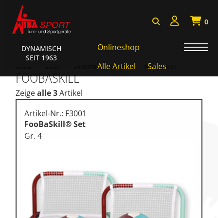
0
Onlineshop
DYNAMISCH
SEIT 1963
AKTIONEN • WIBA SPORT
Alle Artikel
Sales
HOME
SHOP
BASKETBALL SYSTEME
FOOBASKILL
FOOBASKILL
Badminton • Faustball
Zeige
alle 3
Artikel
Basketball Systeme
Artikel-Nr.: F3001
Bälle • Ballzubehör
FooBaSkill® Set
Gr. 4
Cube Sports
Fitness • Funktional Training
Fussball • Handballtore
Hockey • Tchouk • Funball
Kampfsport