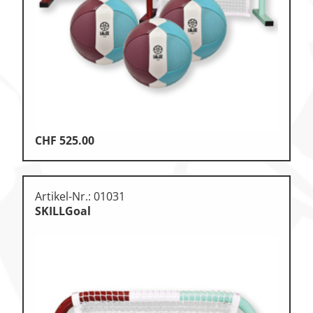
Klettern & Bouldern
Leichtathletik
Objekteinrichtungen
Spielgeräte • Psychomotorik
Technische Dokumentation
CHF
525.00
Tennis • Tischtennis
Therapiebedarf
Artikel-Nr.: 01031
Training • Vereinsbedarf
SKILLGoal
Turnen • Gymnastik • Ballett
Volleyball • Beachvolleyball
Wassersport