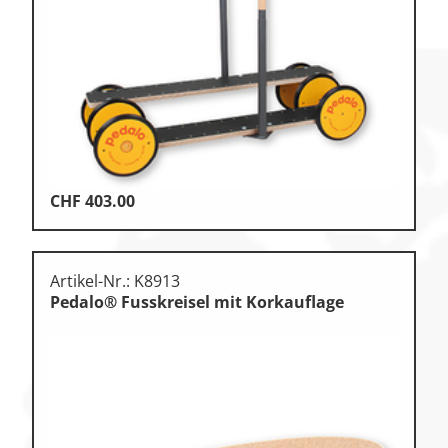
Klettern & Bouldern
Leichtathletik
Objekteinrichtungen
Spielgeräte • Psychomotorik
Technische Dokumentation
CHF
403.00
Tennis • Tischtennis
Therapiebedarf
Artikel-Nr.: K8913
Training • Vereinsbedarf
Pedalo® Fusskreisel mit Korkauflage
Turnen • Gymnastik • Ballett
Volleyball • Beachvolleyball
Wassersport