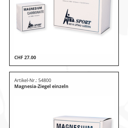
Klettern & Bouldern
Leichtathletik
Objekteinrichtungen
Spielgeräte • Psychomotorik
Technische Dokumentation
CHF
27.00
Tennis • Tischtennis
Therapiebedarf
Artikel-Nr.: 54800
Training • Vereinsbedarf
Magnesia-Ziegel einzeln
Turnen • Gymnastik • Ballett
Volleyball • Beachvolleyball
Wassersport