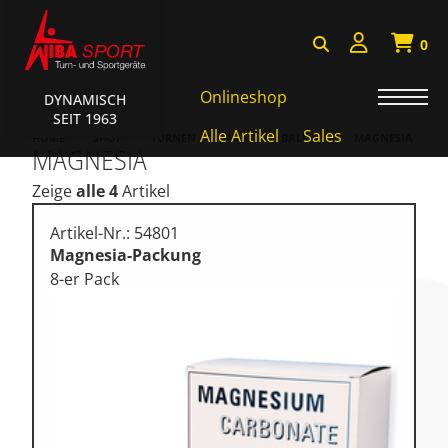
0
Onlineshop
DYNAMISCH
SEIT 1963
AKTIONEN • WIBA SPORT
Alle Artikel
Sales
HOME
SHOP
TURNEN • GYMNASTIK • BALLETT
MAGNESIA
MAGNESIA
Badminton • Faustball
Zeige
alle 4
Artikel
Basketball Systeme
Artikel-Nr.: 54801
Bälle • Ballzubehör
Magnesia-Packung
8-er Pack
Cube Sports
Fitness • Funktional Training
Fussball • Handballtore
Hockey • Tchouk • Funball
Kampfsport