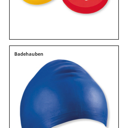
Klettern & Bouldern
Leichtathletik
Objekteinrichtungen
Spielgeräte • Psychomotorik
Technische Dokumentation
Badehauben
Tennis • Tischtennis
Therapiebedarf
Training • Vereinsbedarf
Turnen • Gymnastik • Ballett
Volleyball • Beachvolleyball
Wassersport