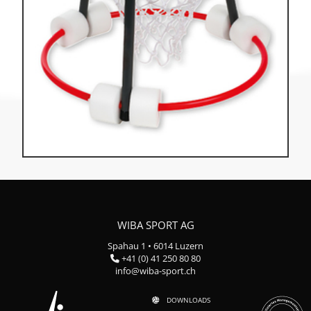
WIBA SPORT AG
Spahau 1 • 6014 Luzern
+41 (0) 41 250 80 80
info@wiba-sport.ch
DOWNLOADS