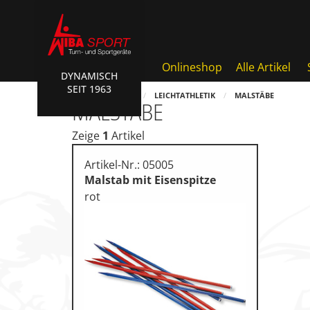
Onlineshop
Alle Artikel
DYNAMISCH
SEIT 1963
AKTIONEN • WIBA SPORT
HOME
SHOP
LEICHTATHLETIK
MALSTÄBE
MALSTÄBE
Badminton • Faustball
Zeige
1
Artikel
Basketball Systeme
Artikel-Nr.: 05005
Bälle • Ballzubehör
Malstab mit Eisenspitze
rot
Cube Sports
Fitness • Funktional Trainin
Fussball • Handballtore
Hockey • Tchouk • Funball
Kampfsport