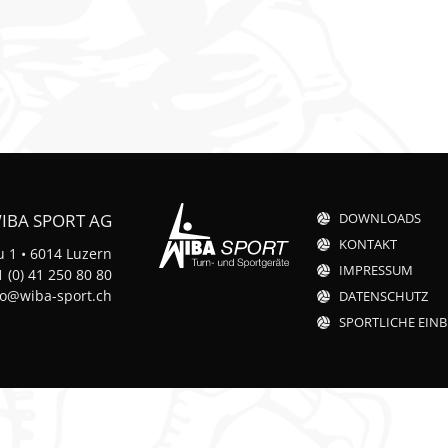
k
n
IBA SPORT AG
DOWNLOADS
KONTAKT
 1 • 6014 Luzern
IMPRESSUM
 (0) 41 250 80 80
fo@wiba-sport.ch
DATENSCHUTZ
SPORTLICHE EINB
t