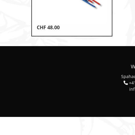
Klettern & Bouldern
Leichtathletik
CHF
48.00
Objekteinrichtungen
Spielgeräte • Psychomotori
Technische Dokumentatio
W
Tennis • Tischtennis
Spahau
Therapiebedarf
+41
in
Training • Vereinsbedarf
Turnen • Gymnastik • Ballet
Volleyball • Beachvolleyball
Wassersport