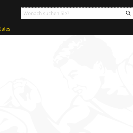
Sales
g