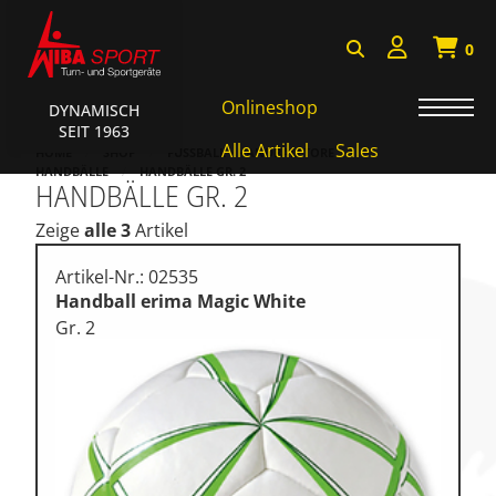
0
Onlineshop
DYNAMISCH
SEIT 1963
AKTIONEN • WIBA SPORT
Alle Artikel
Sales
HOME
SHOP
FUSSBALL • HANDBALLTORE
HANDBÄLLE
HANDBÄLLE GR. 2
HANDBÄLLE GR. 2
Badminton • Faustball
Zeige
alle 3
Artikel
Basketball Systeme
Bälle • Ballzubehör
Artikel-Nr.: 02535
Handball erima Magic White
Cube Sports
Gr. 2
Fitness • Funktional Training
Fussball • Handballtore
Hockey • Tchouk • Funball
Kampfsport