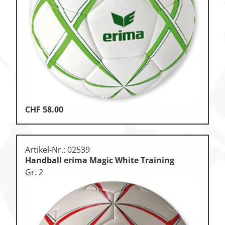
Klettern & Bouldern
Leichtathletik
Objekteinrichtungen
Spielgeräte • Psychomotorik
Technische Dokumentation
CHF
58.00
Tennis • Tischtennis
Therapiebedarf
Artikel-Nr.: 02539
Training • Vereinsbedarf
Handball erima Magic White Training
Turnen • Gymnastik • Ballett
Gr. 2
Volleyball • Beachvolleyball
Wassersport