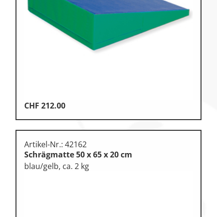
Klettern & Bouldern
Leichtathletik
Objekteinrichtungen
Spielgeräte • Psychomotorik
Technische Dokumentation
CHF
212.00
Tennis • Tischtennis
Therapiebedarf
Artikel-Nr.: 42162
Training • Vereinsbedarf
Schrägmatte 50 x 65 x 20 cm
Turnen • Gymnastik • Ballett
blau/gelb, ca. 2 kg
Volleyball • Beachvolleyball
Wassersport