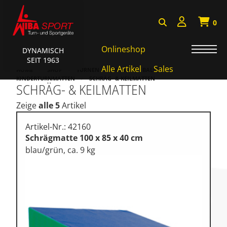
0
Onlineshop
DYNAMISCH
SEIT 1963
AKTIONEN • WIBA SPORT
Alle Artikel
Sales
HOME
SHOP
TURNEN • GYMNASTIK • BALLETT
KINDERTURNMATTEN
SCHRÄG- & KEILMATTEN
SCHRÄG- & KEILMATTEN
Badminton • Faustball
Zeige
alle 5
Artikel
Basketball Systeme
Bälle • Ballzubehör
Artikel-Nr.: 42160
Schrägmatte 100 x 85 x 40 cm
Cube Sports
blau/grün, ca. 9 kg
Fitness • Funktional Training
Fussball • Handballtore
Hockey • Tchouk • Funball
Kampfsport